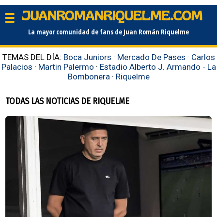
La mayor comunidad de fans de Juan Román Riquelme
TEMAS DEL DÍA:
Boca Juniors
·
Mercado De Pases
·
Carlos
Palacios
·
Martin Palermo
·
Estadio Alberto J. Armando - La
Bombonera
·
Riquelme
TODAS LAS NOTICIAS DE RIQUELME