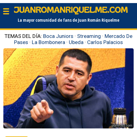
La mayor comunidad de fans de Juan Román Riquelme
TEMAS DEL DÍA:
Boca Juniors
·
Streaming
·
Mercado De
Pases
·
La Bombonera
·
Ubeda
·
Carlos Palacios
planetabj.com