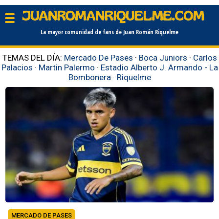
La mayor comunidad de fans de Juan Román Riquelme
TEMAS DEL DÍA:
Mercado De Pases
·
Boca Juniors
·
Carlos
Palacios
·
Martin Palermo
·
Estadio Alberto J. Armando - La
Bombonera
·
Riquelme
MERCADO DE PASES