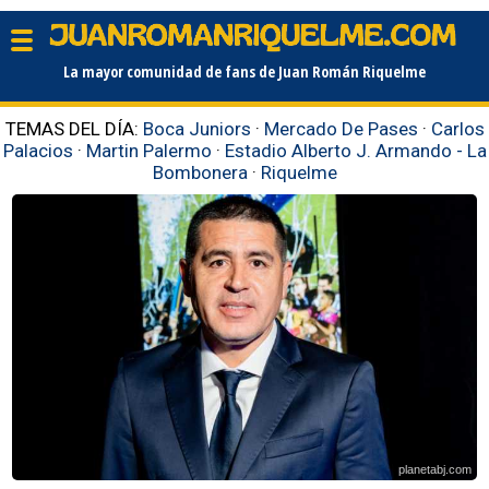
La mayor comunidad de fans de Juan Román Riquelme
TEMAS DEL DÍA:
Boca Juniors
·
Mercado De Pases
·
Carlos
Palacios
·
Martin Palermo
·
Estadio Alberto J. Armando - La
Bombonera
·
Riquelme
planetabj.com