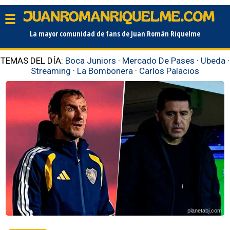
La mayor comunidad de fans de Juan Román Riquelme
TEMAS DEL DÍA:
Boca Juniors
·
Mercado De Pases
·
Ubeda
·
Streaming
·
La Bombonera
·
Carlos Palacios
planetabj.com