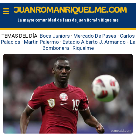
La mayor comunidad de fans de Juan Román Riquelme
TEMAS DEL DÍA:
Boca Juniors
·
Mercado De Pases
·
Carlos
Palacios
·
Martin Palermo
·
Estadio Alberto J. Armando - La
Bombonera
·
Riquelme
planetabj.com