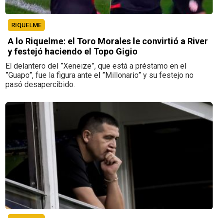
RIQUELME
A lo Riquelme: el Toro Morales le convirtió a River
y festejó haciendo el Topo Gigio
El delantero del ”Xeneize”, que está a préstamo en el
”Guapo”, fue la figura ante el ”Millonario” y su festejo no
pasó desapercibido.