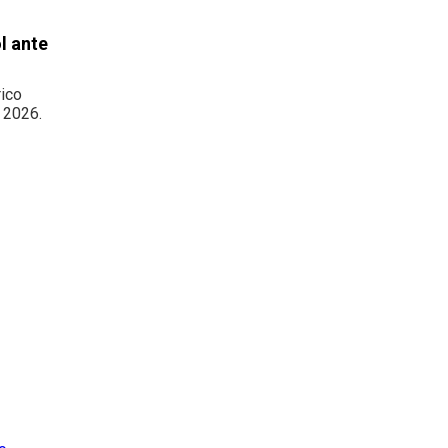
l ante
rico
a 2026.