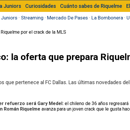
a Juniors
Curiosidades
Cuánto sabes de Riquelme
E
 Juniors
·
Streaming
·
Mercado De Pases
·
La Bombonera
·
U
o: la oferta que prepara Riquel
ños que pertenece al FC Dallas. Las últimas novedades d
er refuerzo será Gary Medel:
el chileno de 36 años regresará 
an Román
Riquelme
avanza para un joven crack que le gusta hac