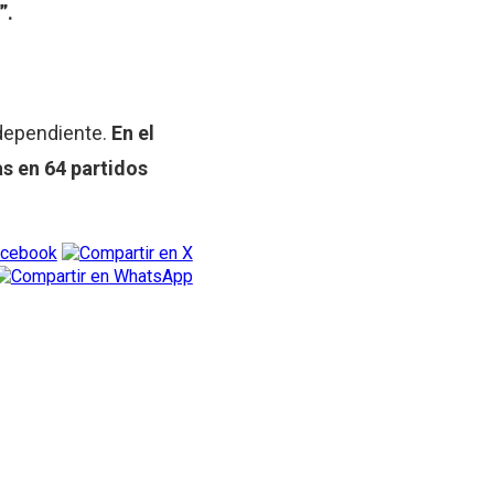
”.
ndependiente.
En el
as en 64 partidos