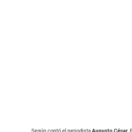
Según contó el periodista
Augusto César
,