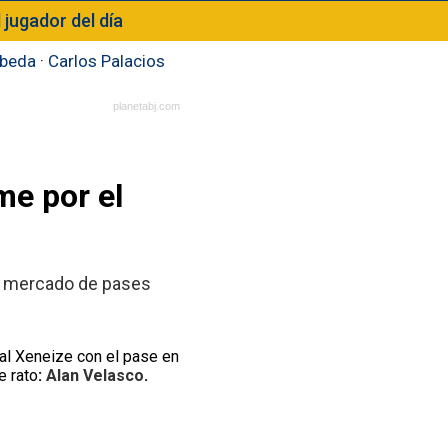
l jugador del día
beda
·
Carlos Palacios
planetabj.com
me por el
el mercado de pases
al Xeneize con el pase en
e rato
:
Alan Velasco
.