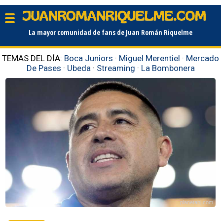
La mayor comunidad de fans de Juan Román Riquelme
TEMAS DEL DÍA:
Boca Juniors
·
Miguel Merentiel
·
Mercado
De Pases
·
Ubeda
·
Streaming
·
La Bombonera
planetabj.com