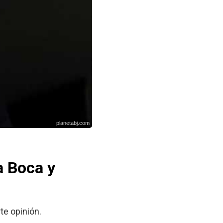
planetabj.com
a Boca y
te opinión.