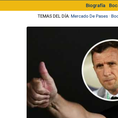
Biografía
Boc
TEMAS DEL DÍA:
Mercado De Pases
·
Boc