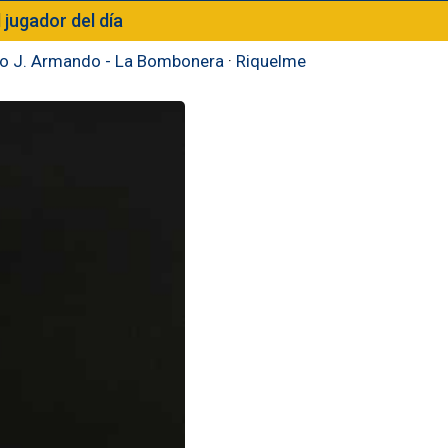
l jugador del día
to J. Armando - La Bombonera
·
Riquelme