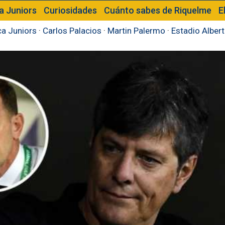
a Juniors
Curiosidades
Cuánto sabes de Riquelme
E
a Juniors
·
Carlos Palacios
·
Martin Palermo
·
Estadio Alber