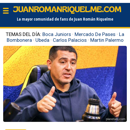
La mayor comunidad de fans de Juan Román Riquelme
TEMAS DEL DÍA:
Boca Juniors
·
Mercado De Pases
·
La
Bombonera
·
Ubeda
·
Carlos Palacios
·
Martin Palermo
planetabj.com