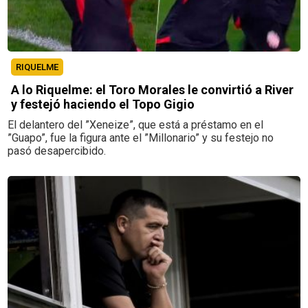
RIQUELME
A lo Riquelme: el Toro Morales le convirtió a River
y festejó haciendo el Topo Gigio
El delantero del ”Xeneize”, que está a préstamo en el
”Guapo”, fue la figura ante el ”Millonario” y su festejo no
pasó desapercibido.