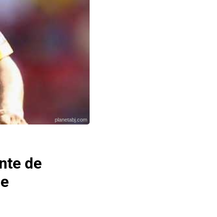
planetabj.com
nte de
de