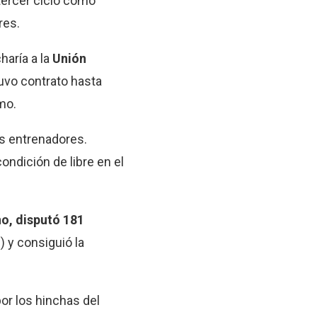
tercer ciclo como
res.
aría a la
Unión
uvo contrato hasta
mo.
os entrenadores.
ondición de libre en el
no, disputó 181
 y consiguió la
por los hinchas del