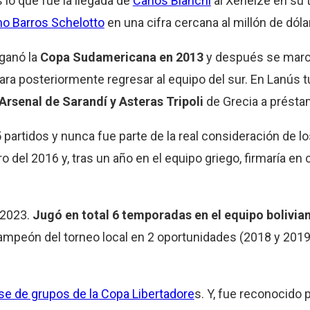
 lo que fue la llegada de
Carlos Bianchi
al Xeneize en su 
mo Barros Schelotto
en una cifra cercana al millón de dóla
 ganó la
Copa Sudamericana en 2013
y después se march
ra posteriormente regresar al equipo del sur. En Lanús t
Arsenal de Sarandí y Asteras Tripoli
de Grecia a présta
5 partidos y nunca fue parte de la real consideración de l
 del 2016 y, tras un año en el equipo griego, firmaría en c
n 2023.
Jugó en total 6 temporadas en el equipo bolivia
ampeón del torneo local en 2 oportunidades (2018 y 2019)
ase de grupos de la Copa Libertadore
s. Y, fue reconocido 