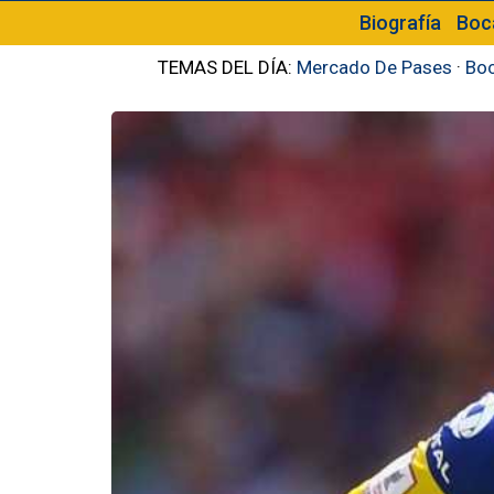
Biografía
Boc
TEMAS DEL DÍA:
Mercado De Pases
·
Boc