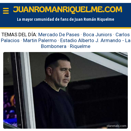
La mayor comunidad de fans de Juan Román Riquelme
TEMAS DEL DÍA:
Mercado De Pases
·
Boca Juniors
·
Carlos
Palacios
·
Martin Palermo
·
Estadio Alberto J. Armando - La
Bombonera
·
Riquelme
planetabj.com