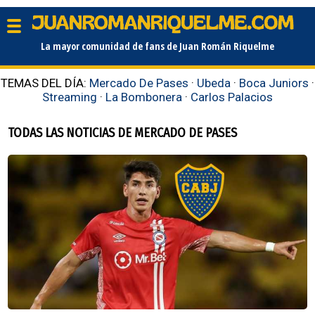
La mayor comunidad de fans de Juan Román Riquelme
TEMAS DEL DÍA:
Mercado De Pases
·
Ubeda
·
Boca Juniors
·
Streaming
·
La Bombonera
·
Carlos Palacios
TODAS LAS NOTICIAS DE MERCADO DE PASES