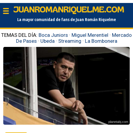
La mayor comunidad de fans de Juan Román Riquelme
TEMAS DEL DÍA:
Boca Juniors
·
Miguel Merentiel
·
Mercado
De Pases
·
Ubeda
·
Streaming
·
La Bombonera
planetabj.com