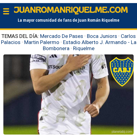
La mayor comunidad de fans de Juan Román Riquelme
TEMAS DEL DÍA:
Mercado De Pases
·
Boca Juniors
·
Carlos
Palacios
·
Martin Palermo
·
Estadio Alberto J. Armando - La
Bombonera
·
Riquelme
planetabj.com