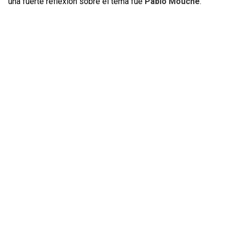
una fuerte reflexión sobre el tema fue
Pablo Mouche
.