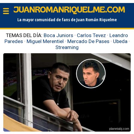
La mayor comunidad de fans de Juan Román Riquelme
TEMAS DEL DÍA:
Boca Juniors
·
Carlos Tevez
·
Leandro
Paredes
·
Miguel Merentiel
·
Mercado De Pases
·
Ubeda
·
Streaming
planetabj.com