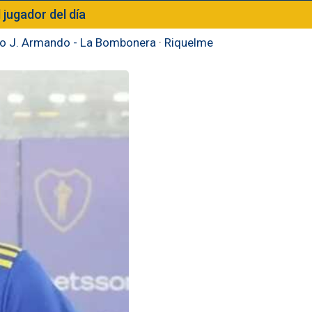
l jugador del día
to J. Armando - La Bombonera
·
Riquelme