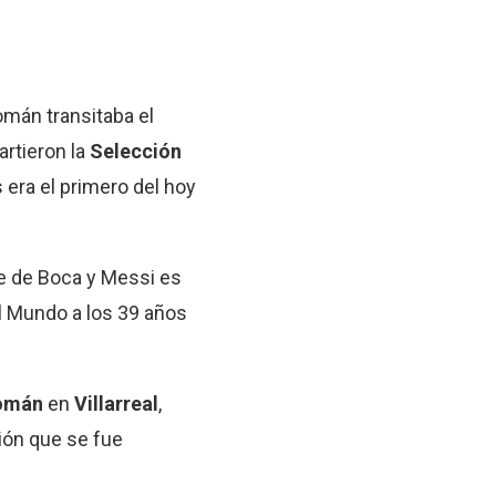
omán transitaba el
rtieron la
Selección
era el primero del hoy
e de Boca y Messi es
l Mundo a los 39 años
omán
en
Villarreal
,
ción que se fue