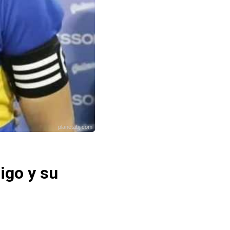
planetabj.com
igo y su