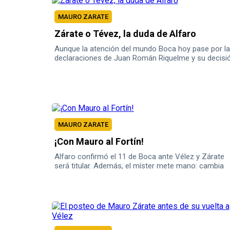
MAURO ZARATE
Zárate o Tévez, la duda de Alfaro
Aunque la atención del mundo Boca hoy pase por l
declaraciones de Juan Román Riquelme y su decisi
de participar en la política de la institución, otra part
de la misma, el fútbol sigue siendo el eje principal.
MAURO ZARATE
¡Con Mauro al Fortín!
Alfaro confirmó el 11 de Boca ante Vélez y Zárate
será titular. Además, el míster mete mano: cambia
nombres y esquema.