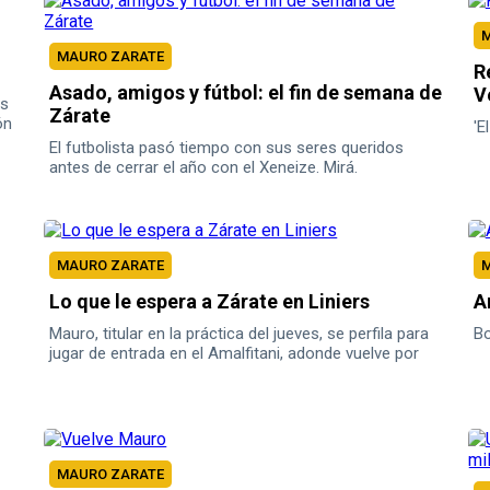
M
MAURO ZARATE
R
Asado, amigos y fútbol: el fin de semana de
V
as
Zárate
ón
'E
e
El futbolista pasó tiempo con sus seres queridos
antes de cerrar el año con el Xeneize. Mirá.
MAURO ZARATE
M
Lo que le espera a Zárate en Liniers
A
Mauro, titular en la práctica del jueves, se perfila para
Bo
jugar de entrada en el Amalfitani, adonde vuelve por
primera vez tras tratar al Fortín de equipo chico y ser
echado como socio.
MAURO ZARATE