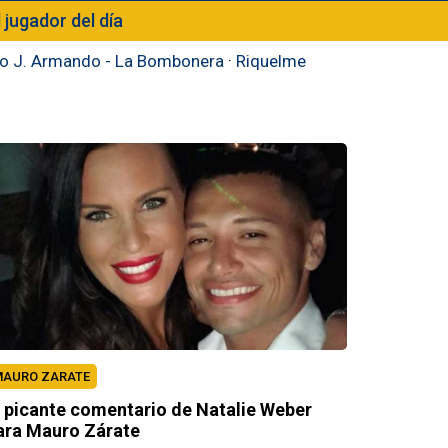
l jugador del día
to J. Armando - La Bombonera
·
Riquelme
AURO ZARATE
l picante comentario de Natalie Weber
ara Mauro Zárate