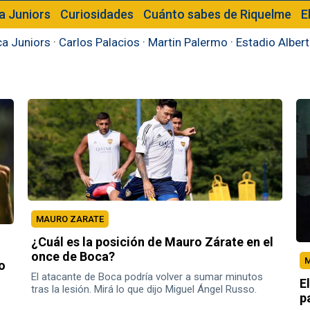
a Juniors
Curiosidades
Cuánto sabes de Riquelme
E
a Juniors
·
Carlos Palacios
·
Martin Palermo
·
Estadio Alber
MAURO ZARATE
¿Cuál es la posición de Mauro Zárate en el
once de Boca?
M
o
El atacante de Boca podría volver a sumar minutos
E
tras la lesión. Mirá lo que dijo Miguel Ángel Russo.
p