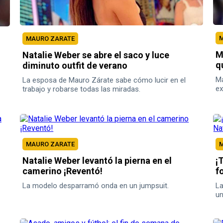
M
MAURO ZARATE
M
Natalie Weber se abre el saco y luce
q
diminuto outfit de verano
Má
La esposa de Mauro Zárate sabe cómo lucir en el
ex
trabajo y robarse todas las miradas.
pe
MAURO ZARATE
M
Natalie Weber levantó la pierna en el
¡
camerino ¡Reventó!
f
La modelo desparramó onda en un jumpsuit.
La
un