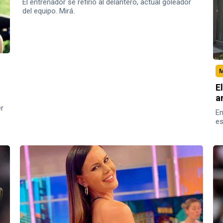
El entrenador se refirió al delantero, actual goleador
del equipo. Mirá.
M
E
a
er
En
es
la