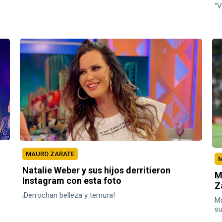
“V
MAURO ZARATE
M
Natalie Weber y sus hijos derritieron
M
Instagram con esta foto
Z
¡Derrochan belleza y ternura!
Ma
su