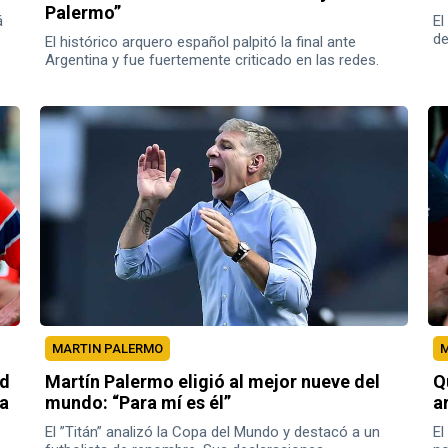
Palermo”
á
El
de
El histórico arquero español palpitó la final ante
re
Argentina y fue fuertemente criticado en las redes.
MARTIN PALERMO
M
nd
Martín Palermo eligió al mejor nueve del
Q
ga
mundo: “Para mí es él”
a
El ”Titán” analizó la Copa del Mundo y destacó a un
El