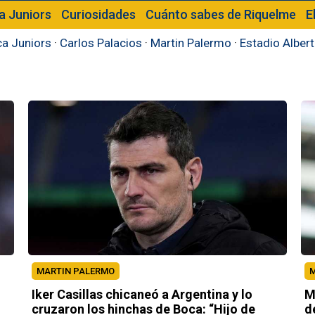
a Juniors
Curiosidades
Cuánto sabes de Riquelme
E
a Juniors
·
Carlos Palacios
·
Martin Palermo
·
Estadio Alber
MARTIN PALERMO
M
Iker Casillas chicaneó a Argentina y lo
M
cruzaron los hinchas de Boca: “Hijo de
d