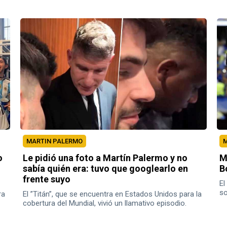
concretas de volver a dirigir.
cl
MARTIN PALERMO
M
o
Le pidió una foto a Martín Palermo y no
M
sabía quién era: tuvo que googlearlo en
B
frente suyo
El
so
ra
El ”Titán”, que se encuentra en Estados Unidos para la
de
cobertura del Mundial, vivió un llamativo episodio.