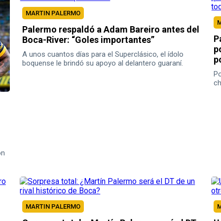
MARTIN PALERMO
M
Palermo respaldó a Adam Bareiro antes del
P
Boca-River: “Goles importantes”
p
A unos cuantos días para el Superclásico, el ídolo
p
boquense le brindó su apoyo al delantero guaraní.
Po
ch
ón
MARTIN PALERMO
M