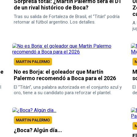
Sorpresa total: ¿Martín Palermo será el DT
U
de un rival histórico de Boca?
Z
c
Tras su salida de Fortaleza de Brasil, el ”Titán” podría
retornar al fútbol argentino. Los detalles.
A 
ju
co
MARTIN PALERMO
M
ue
No es Borja: el goleador que Martín
M
Palermo recomendó a Boca para el 2026
s
l
El ”Titán”, una palabra autorizada en el conjunto azul y
El
oro, tiene a su candidato para reforzar el plantel.
de
MARTIN PALERMO
M
¿Boca? Algún día...
E