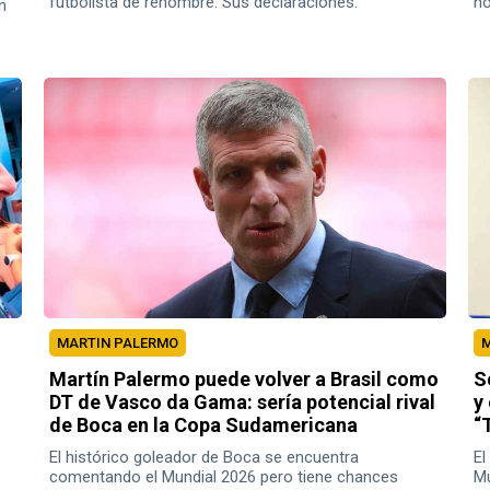
futbolista de renombre. Sus declaraciones.
no
n
MARTIN PALERMO
M
Martín Palermo puede volver a Brasil como
S
DT de Vasco da Gama: sería potencial rival
y
de Boca en la Copa Sudamericana
“
El histórico goleador de Boca se encuentra
El
comentando el Mundial 2026 pero tiene chances
Mu