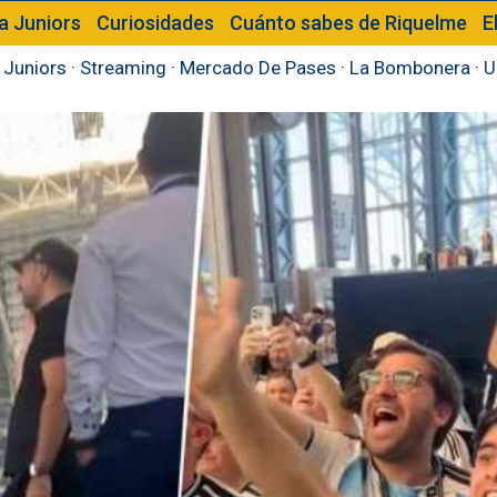
a Juniors
Curiosidades
Cuánto sabes de Riquelme
E
 Juniors
·
Streaming
·
Mercado De Pases
·
La Bombonera
·
U