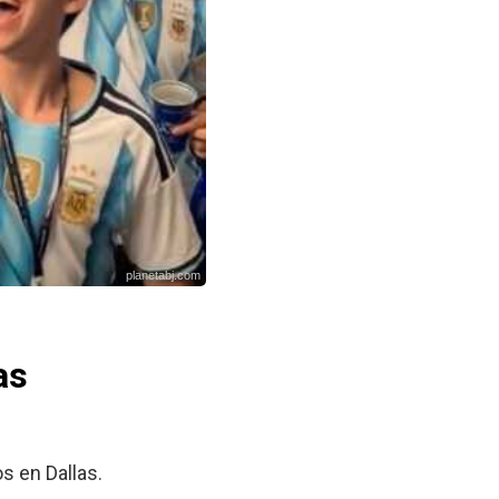
planetabj.com
as
s en Dallas.