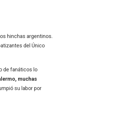
 los hinchas argentinos.
patizantes del Único
o de fanáticos lo
alermo, muchas
umpió su labor por