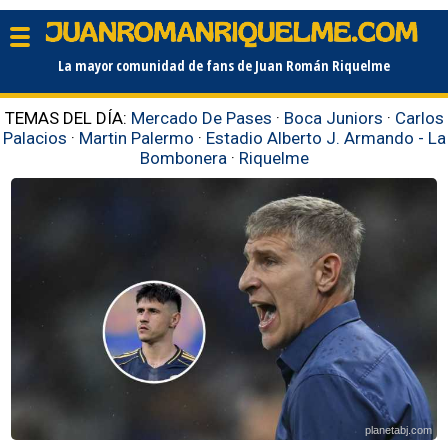
La mayor comunidad de fans de Juan Román Riquelme
TEMAS DEL DÍA:
Mercado De Pases
·
Boca Juniors
·
Carlos
Palacios
·
Martin Palermo
·
Estadio Alberto J. Armando - La
Bombonera
·
Riquelme
planetabj.com