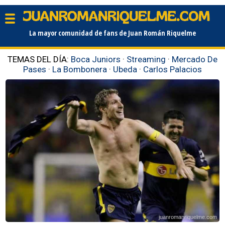
La mayor comunidad de fans de Juan Román Riquelme
TEMAS DEL DÍA:
Boca Juniors
·
Streaming
·
Mercado De
Pases
·
La Bombonera
·
Ubeda
·
Carlos Palacios
juanromanriquelme.com