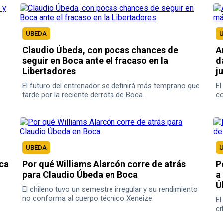
UBEDA
Claudio Úbeda, con pocas chances de
A
seguir en Boca ante el fracaso en la
d
Libertadores
j
El futuro del entrenador se definirá más temprano que
El
tarde por la reciente derrota de Boca.
co
UBEDA
ica
Por qué Williams Alarcón corre de atrás
P
para Claudio Úbeda en Boca
a
Ú
El chileno tuvo un semestre irregular y su rendimiento
no conforma al cuerpo técnico Xeneize.
El
ci
pr