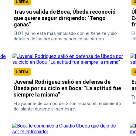
UBEDA
o
Tras su salida de Boca, Úbeda reconoció
Ú
que quiere seguir dirigiendo: “Tengo
C
ganas”
f
r
El DT ya no está más vinculado con el Xeneize y dio
El
detalles de los próximos pasos en su carrera.
el
co
UBEDA
Juvenal Rodríguez salió en defensa de
E
Úbeda por su ciclo en Boca: “La actitud fue
a
siempre la misma”
Tr
fi
El ayudante de campo del Sifón repasó el rendimiento
pa
del plantel durante el semestre.