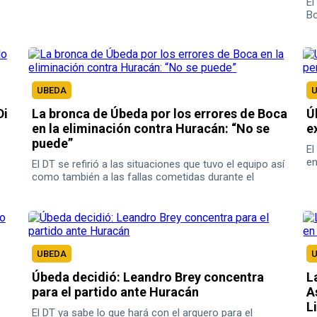
El
Bo
UBEDA
Di
La bronca de Úbeda por los errores de Boca
Ú
en la eliminación contra Huracán: “No se
e
puede”
El
en
El DT se refirió a las situaciones que tuvo el equipo así
como también a las fallas cometidas durante el
encuentro.
UBEDA
Úbeda decidió: Leandro Brey concentra
L
para el partido ante Huracán
A
L
El DT ya sabe lo que hará con el arquero para el