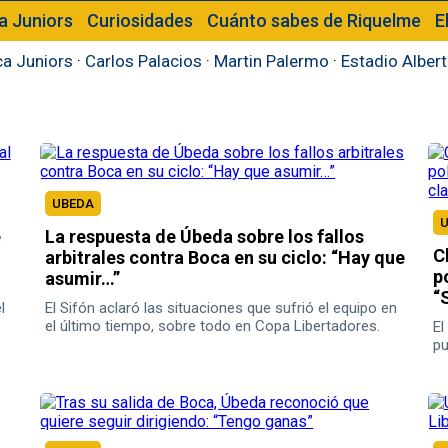
a Juniors
Curiosidades
Cuánto sabes de Riquelme
E
a Juniors
·
Carlos Palacios
·
Martin Palermo
·
Estadio Alber
UBEDA
e
La respuesta de Úbeda sobre los fallos
C
arbitrales contra Boca en su ciclo: “Hay que
p
asumir…”
“
l
El Sifón aclaró las situaciones que sufrió el equipo en
el último tiempo, sobre todo en Copa Libertadores.
El
pu
én