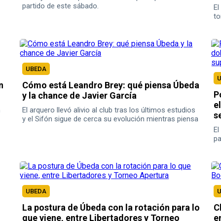
partido de este sábado.
El
to
UBEDA
n
Cómo está Leandro Brey: qué piensa Úbeda
P
y la chance de Javier García
e
n
El arquero llevó alivio al club tras los últimos estudios
s
y el Sifón sigue de cerca su evolución mientras piensa
en Huracán.
El
pa
UBEDA
La postura de Úbeda con la rotación para lo
C
que viene, entre Libertadores y Torneo
e