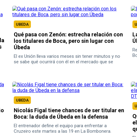
UBEDA
Qué pasa con Zenón: estrecha relación con
L
da
los titulares de Boca, pero sin lugar con
Ú
s
Úbeda
Re
Bo
El ex Unión lleva varios meses sin tener minutos y no
se
se sabe qué ocurrirá con él en el mercado que se
viene.
UBEDA
io
Nicolás Figal tiene chances de ser titular en
Q
Boca: la duda de Úbeda en la defensa
e
El entrenador define el equipo para enfrentar a
q
Cruzeiro este martes a las 19 en La Bombonera.