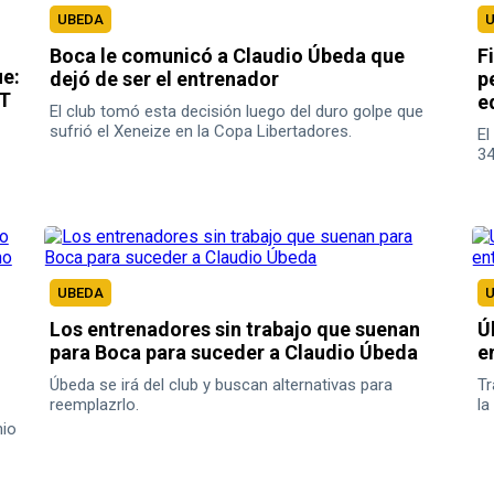
UBEDA
Boca le comunicó a Claudio Úbeda que
F
ue:
dejó de ser el entrenador
p
DT
e
El club tomó esta decisión luego del duro golpe que
sufrió el Xeneize en la Copa Libertadores.
El
34
UBEDA
Los entrenadores sin trabajo que suenan
Ú
para Boca para suceder a Claudio Úbeda
e
Úbeda se irá del club y buscan alternativas para
Tr
reemplazrlo.
la
nio