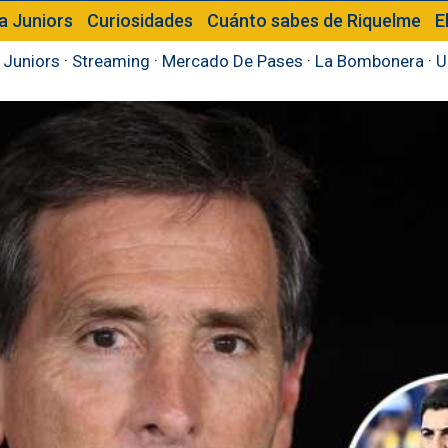
a Juniors
Curiosidades
Cuánto sabes de Riquelme
E
 Juniors
·
Streaming
·
Mercado De Pases
·
La Bombonera
·
U