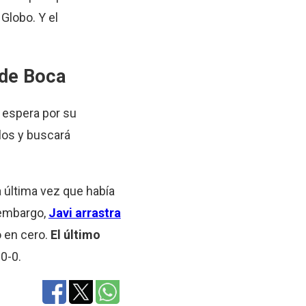
Globo. Y el
 de Boca
a espera por su
alos y buscará
a última vez que había
 embargo,
Javi arrastra
o en cero.
El último
0-0.