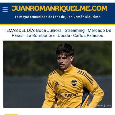
La mayor comunidad de fans de Juan Román Riquelme
TEMAS DEL DÍA:
Boca Juniors
·
Streaming
·
Mercado De
Pases
·
La Bombonera
·
Ubeda
·
Carlos Palacios
planetabj.com