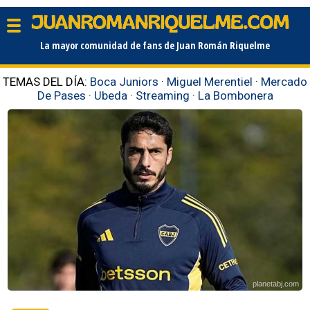
La mayor comunidad de fans de Juan Román Riquelme
TEMAS DEL DÍA:
Boca Juniors
·
Miguel Merentiel
·
Mercado
De Pases
·
Ubeda
·
Streaming
·
La Bombonera
planetabj.com