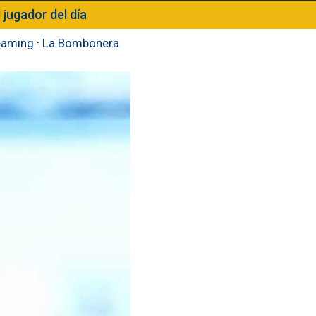
l jugador del día
eaming
·
La Bombonera