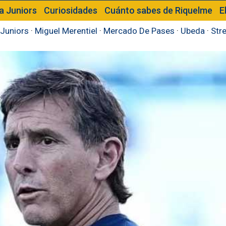
a Juniors
Curiosidades
Cuánto sabes de Riquelme
E
Juniors
·
Miguel Merentiel
·
Mercado De Pases
·
Ubeda
·
Str