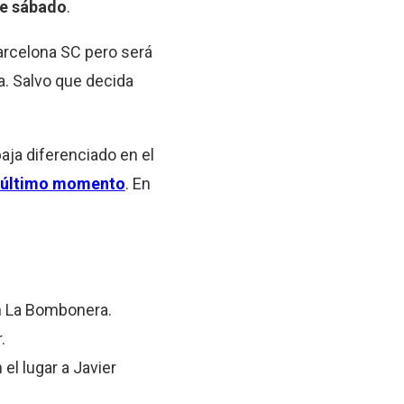
te sábado
.
 Barcelona SC pero será
a. Salvo que decida
baja diferenciado en el
ta último momento
. En
en La Bombonera.
.
el lugar a Javier