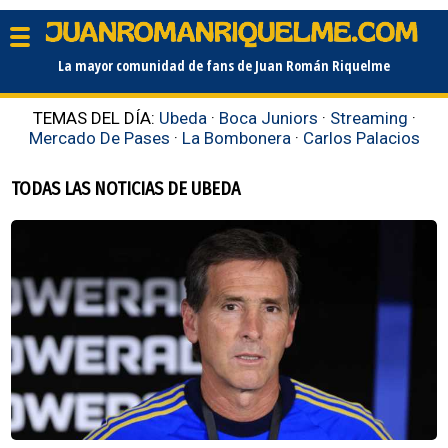
La mayor comunidad de fans de Juan Román Riquelme
TEMAS DEL DÍA:
Ubeda
·
Boca Juniors
·
Streaming
·
Mercado De Pases
·
La Bombonera
·
Carlos Palacios
TODAS LAS NOTICIAS DE UBEDA