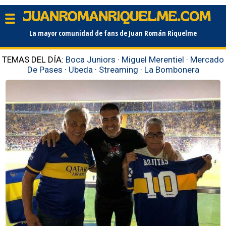
La mayor comunidad de fans de Juan Román Riquelme
TEMAS DEL DÍA:
Boca Juniors
·
Miguel Merentiel
·
Mercado
De Pases
·
Ubeda
·
Streaming
·
La Bombonera