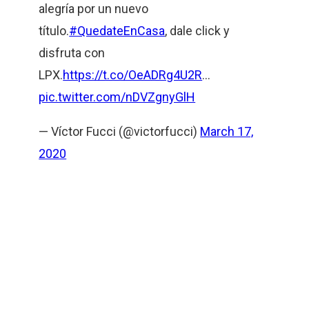
alegría por un nuevo
título.
#QuedateEnCasa
, dale click y
disfruta con
LPX.
https://t.co/OeADRg4U2R
…
pic.twitter.com/nDVZgnyGlH
— Víctor Fucci (@victorfucci)
March 17,
2020