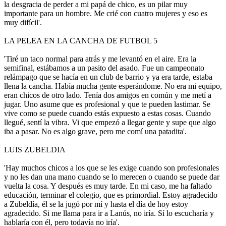
la desgracia de perder a mi papá de chico, es un pilar muy
importante para un hombre. Me crié con cuatro mujeres y eso es
muy difícil'.
LA PELEA EN LA CANCHA DE FUTBOL 5
'Tiré un taco normal para atrás y me levantó en el aire. Era la
semifinal, estábamos a un pasito del asado. Fue un campeonato
relámpago que se hacía en un club de barrio y ya era tarde, estaba
llena la cancha. Había mucha gente esperándome. No era mi equipo,
eran chicos de otro lado. Tenía dos amigos en común y me metí a
jugar. Uno asume que es profesional y que te pueden lastimar. Se
vive como se puede cuando estás expuesto a estas cosas. Cuando
llegué, sentí la vibra. Vi que empezó a llegar gente y supe que algo
iba a pasar. No es algo grave, pero me comí una patadita'.
LUIS ZUBELDIA
'Hay muchos chicos a los que se les exige cuando son profesionales
y no les dan una mano cuando se lo merecen o cuando se puede dar
vuelta la cosa. Y después es muy tarde. En mi caso, me ha faltado
educación, terminar el colegio, que es primordial. Estoy agradecido
a Zubeldía, él se la jugó por mí y hasta el día de hoy estoy
agradecido. Si me llama para ir a Lanús, no iría. Sí lo escucharía y
hablaría con él, pero todavía no iría'.