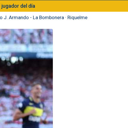
l jugador del día
to J. Armando - La Bombonera
·
Riquelme