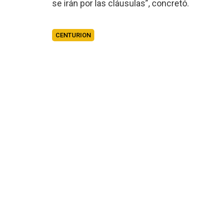
se irán por las cláusulas”, concretó.
CENTURION