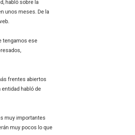
d, habló sobre la
en unos meses. De la
web.
que tengamos ese
eresados,
ás frentes abiertos
 entidad habló de
res muy importantes
serán muy pocos lo que