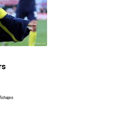
fichajes.net
rs
fichajes