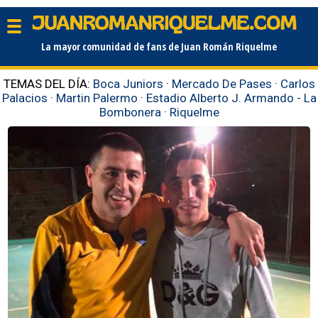
La mayor comunidad de fans de Juan Román Riquelme
TEMAS DEL DÍA:
Boca Juniors
·
Mercado De Pases
·
Carlos
Palacios
·
Martin Palermo
·
Estadio Alberto J. Armando - La
Bombonera
·
Riquelme