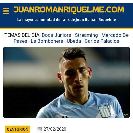
La mayor comunidad de fans de Juan Román Riquelme
TEMAS DEL DÍA:
Boca Juniors
·
Streaming
·
Mercado De
Pases
·
La Bombonera
·
Ubeda
·
Carlos Palacios
infobae.com
27/02/2020
CENTURION