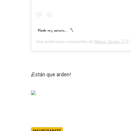
𝒞𝒶𝒹𝒶 𝓋𝑒𝓏 𝓂𝑒𝓃𝑜𝓈... 〽️
Una publicación compartida de
Mauro Zarate 🇦🇷
¡Están que arden!
MAUROZARATE