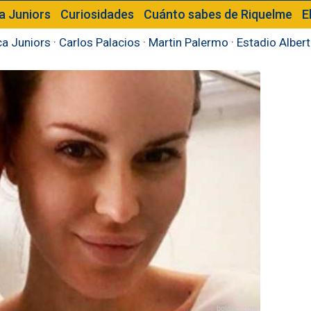
a Juniors
Curiosidades
Cuánto sabes de Riquelme
E
a Juniors
·
Carlos Palacios
·
Martin Palermo
·
Estadio Alber
bolavip.com