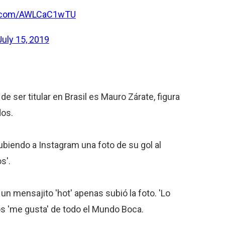
er.com/AWLCaC1wTU
July 15, 2019
e ser titular en Brasil es Mauro Zárate, figura
dos.
subiendo a Instagram una foto de su gol al
s'.
un mensajito 'hot' apenas subió la foto. 'Lo
los 'me gusta' de todo el Mundo Boca.