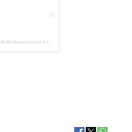
(@oficialmaurozarate) el
16 Jul, 2019 a las 3:46 PDT