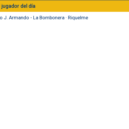
l jugador del día
to J. Armando - La Bombonera
·
Riquelme