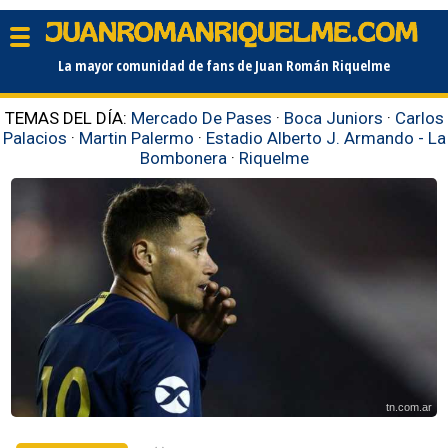
La mayor comunidad de fans de Juan Román Riquelme
TEMAS DEL DÍA:
Mercado De Pases
·
Boca Juniors
·
Carlos
Palacios
·
Martin Palermo
·
Estadio Alberto J. Armando - La
Bombonera
·
Riquelme
tn.com.ar