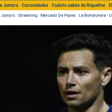
a Juniors
Curiosidades
Cuánto sabes de Riquelme
E
 Juniors
·
Streaming
·
Mercado De Pases
·
La Bombonera
·
U