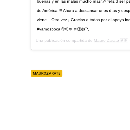
buenas y en las malas mucho mas”🎶 feliz d ser p
de América !!! Ahora a descansar unos días y des
viene... Otra vez ¡ Gracias a todos por el apoyo i
#vamosboca ✋🤙🤜🤛👏👍〽️
Una publicación compartida de
Mauro Zarate 🇦🇷
MAUROZARATE