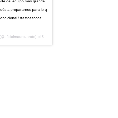
arte del equipo más grande
pués a prepararnos para lo q
ncondicional ! #estoesboca
(@oficialmaurozarate) el
3 Jun, 2019 a las 10:03 PDT