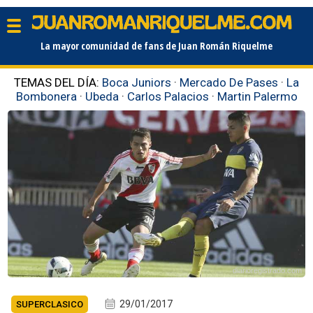
La mayor comunidad de fans de Juan Román Riquelme
TEMAS DEL DÍA:
Boca Juniors
·
Mercado De Pases
·
La
Bombonera
·
Ubeda
·
Carlos Palacios
·
Martin Palermo
diarioregistrado.com
29/01/2017
SUPERCLASICO