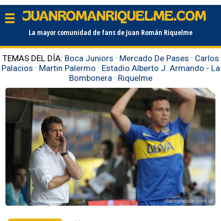
La mayor comunidad de fans de Juan Román Riquelme
TEMAS DEL DÍA:
Boca Juniors
·
Mercado De Pases
·
Carlos
Palacios
·
Martin Palermo
·
Estadio Alberto J. Armando - La
Bombonera
·
Riquelme
diariopopular.com.ar