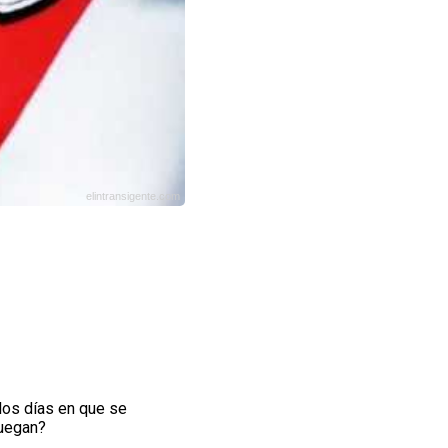
elintransigente.com
 los días en que se
juegan?