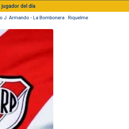
l jugador del día
to J. Armando - La Bombonera
·
Riquelme