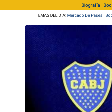
Biografía
Boc
TEMAS DEL DÍA:
Mercado De Pases
·
Boc