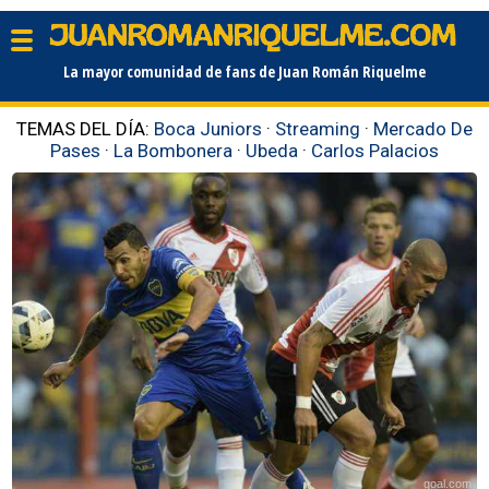
La mayor comunidad de fans de Juan Román Riquelme
TEMAS DEL DÍA:
Boca Juniors
·
Streaming
·
Mercado De
Pases
·
La Bombonera
·
Ubeda
·
Carlos Palacios
goal.com