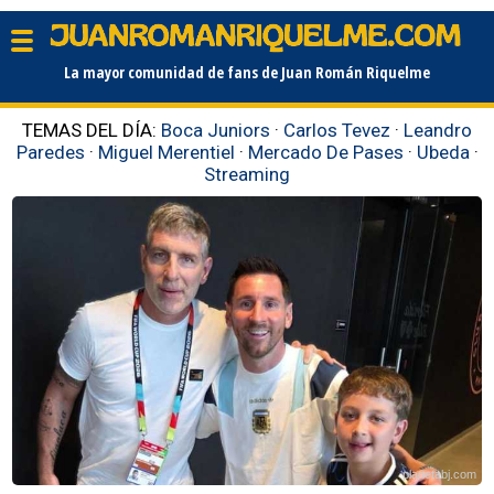
La mayor comunidad de fans de Juan Román Riquelme
TEMAS DEL DÍA:
Boca Juniors
·
Carlos Tevez
·
Leandro
Paredes
·
Miguel Merentiel
·
Mercado De Pases
·
Ubeda
·
Streaming
planetabj.com