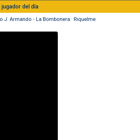
l jugador del día
to J. Armando - La Bombonera
·
Riquelme