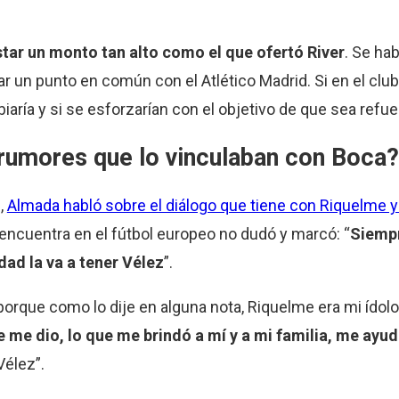
star un monto tan alto como el que ofertó River
. Se ha
ar un punto en común con el Atlético Madrid. Si en el cl
mbiaría y si se esforzarían con el objetivo de que sea ref
 rumores que lo vinculaban con Boca?
”,
Almada habló sobre el diálogo que tiene con Riquelme y s
 encuentra en el fútbol europeo no dudó y marcó: “
Siemp
dad la va a tener Vélez
”.
porque como lo dije en alguna nota, Riquelme era mi ídolo
que me dio, lo que me brindó a mí y a mi familia, me ay
élez”.