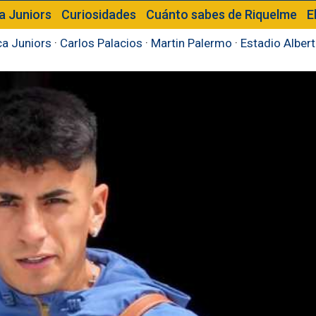
a Juniors
Curiosidades
Cuánto sabes de Riquelme
E
a Juniors
·
Carlos Palacios
·
Martin Palermo
·
Estadio Alber