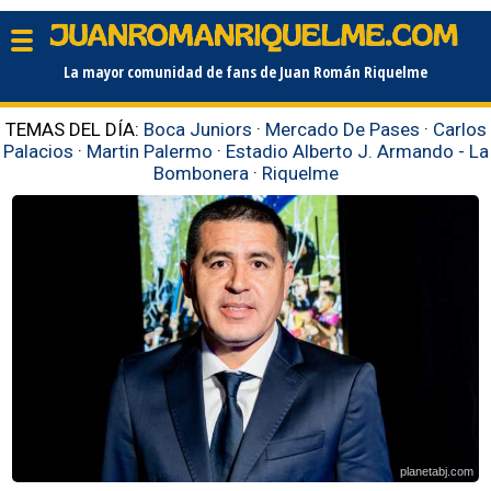
La mayor comunidad de fans de Juan Román Riquelme
TEMAS DEL DÍA:
Boca Juniors
·
Mercado De Pases
·
Carlos
Palacios
·
Martin Palermo
·
Estadio Alberto J. Armando - La
Bombonera
·
Riquelme
planetabj.com