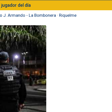
l jugador del día
to J. Armando - La Bombonera
·
Riquelme