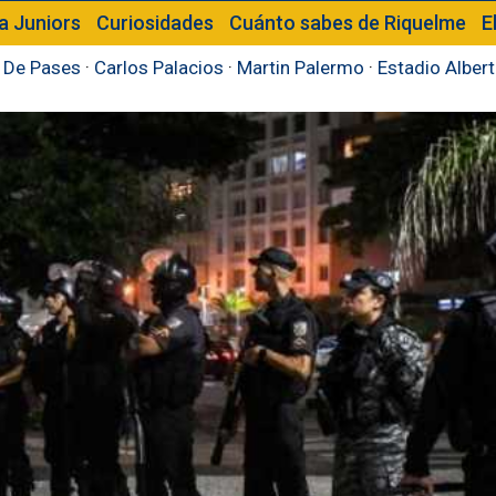
a Juniors
Curiosidades
Cuánto sabes de Riquelme
E
 De Pases
·
Carlos Palacios
·
Martin Palermo
·
Estadio Alber