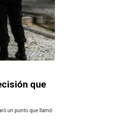
mdzol.com
ecisión que
laró un punto que llamó