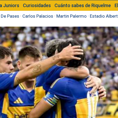
a Juniors
Curiosidades
Cuánto sabes de Riquelme
E
 De Pases
·
Carlos Palacios
·
Martin Palermo
·
Estadio Alber