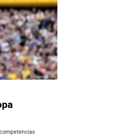
planetabj.com
opa
n competencias