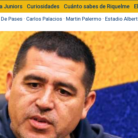
a Juniors
Curiosidades
Cuánto sabes de Riquelme
E
 De Pases
·
Carlos Palacios
·
Martin Palermo
·
Estadio Alber