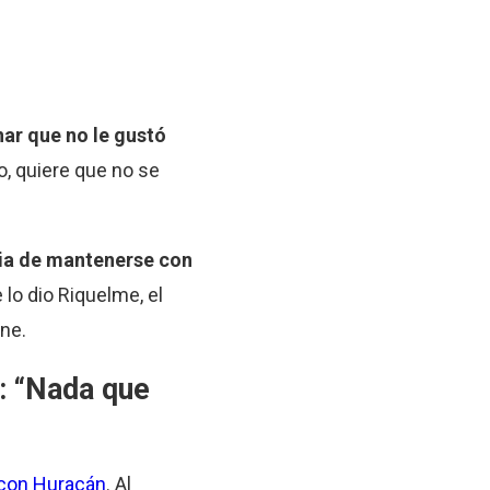
ar que no le gustó
o, quiere que no se
cia de mantenerse con
 lo dio Riquelme, el
ne.
: “Nada que
 con Huracán
. Al