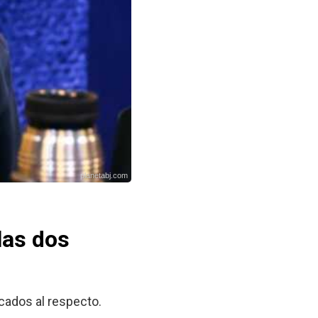
planetabj.com
las dos
cados al respecto.