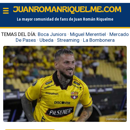
La mayor comunidad de fans de Juan Román Riquelme
TEMAS DEL DÍA:
Boca Juniors
·
Miguel Merentiel
·
Mercado
De Pases
·
Ubeda
·
Streaming
·
La Bombonera
planetabj.com