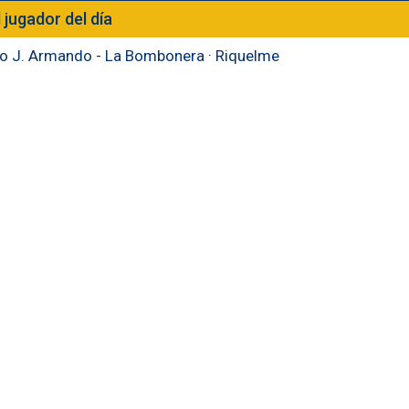
l jugador del día
to J. Armando - La Bombonera
·
Riquelme