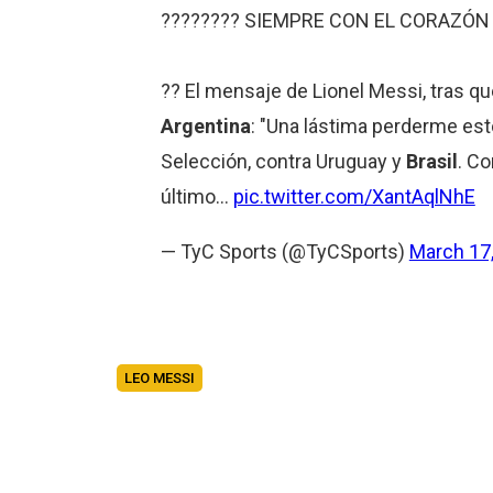
???????? SIEMPRE CON EL CORAZÓN 
?? El mensaje de Lionel Messi, tras q
Argentina
: "Una lástima perderme est
Selección, contra Uruguay y
Brasil
. Co
último…
pic.twitter.com/XantAqlNhE
— TyC Sports (@TyCSports)
March 17
LEO MESSI