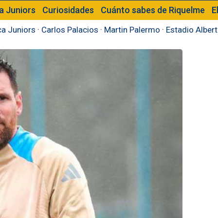
a Juniors
Curiosidades
Cuánto sabes de Riquelme
E
a Juniors
·
Carlos Palacios
·
Martin Palermo
·
Estadio Alber