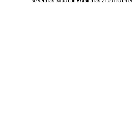
se verá las caras con
Brasil
a las 21.00 hrs en e